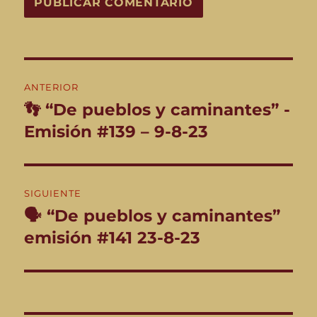
Navegación
ANTERIOR
de
👣 “De pueblos y caminantes” -
Entrada
anterior:
Emisión #139 – 9-8-23
entradas
SIGUIENTE
🗣️ “De pueblos y caminantes”
Entrada
siguiente:
emisión #141 23-8-23