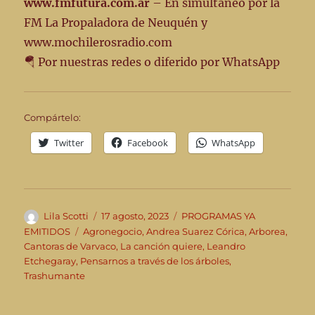
www.fmfutura.com.ar
– En simultáneo por la
FM La Propaladora de Neuquén y
www.mochilerosradio.com
🪂 Por nuestras redes o diferido por WhatsApp
Compártelo:
Twitter
Facebook
WhatsApp
Autor
Publicado
Categorías
Lila Scotti
17 agosto, 2023
PROGRAMAS YA
el
Etiquetas
EMITIDOS
Agronegocio
,
Andrea Suarez Córica
,
Arborea
,
Cantoras de Varvaco
,
La canción quiere
,
Leandro
Etchegaray
,
Pensarnos a través de los árboles
,
Trashumante