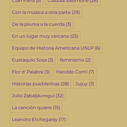
Clan Parra
(5)
Claudia Salomone
(26)
Con la música a otra parte
(29)
De la pluma a la cuerda
(3)
En un lugar muy cercano
(25)
Equipo de Historia Americana UNLP
(6)
Eustaquio Sosa
(3)
feminismo
(2)
Flor d' Palabra
(3)
Haroldo Conti
(7)
Historias pueblerinas
(28)
Jujuy
(3)
Julio Zabaljáuregui
(32)
La canción quiere
(15)
Leandro Etchegaray
(17)