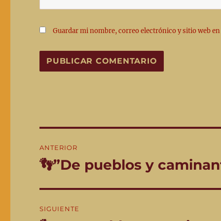
Guardar mi nombre, correo electrónico y sitio web en
Navegación
ANTERIOR
de
👣”De pueblos y caminant
Entrada
anterior:
entradas
SIGUIENTE