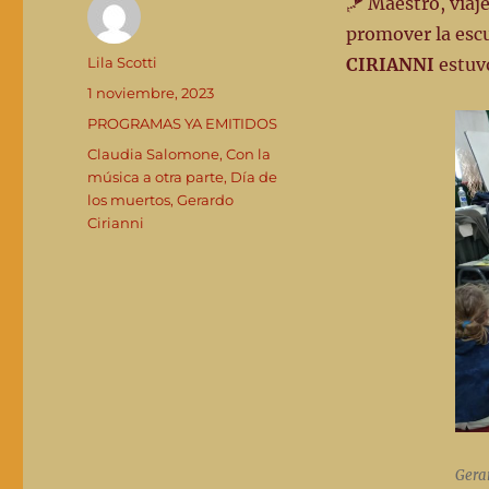
🪁 Maestro, viaj
promover la escu
Autor
Lila Scotti
CIRIANNI
estuv
Publicado
1 noviembre, 2023
el
Categorías
PROGRAMAS YA EMITIDOS
Etiquetas
Claudia Salomone
,
Con la
música a otra parte
,
Día de
los muertos
,
Gerardo
Cirianni
Gera