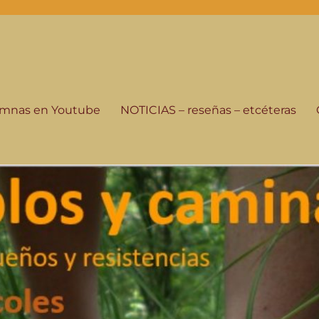
-programa de radio
istorias de su gente, seguimos andando.
lumnas en Youtube
NOTICIAS – reseñas – etcéteras