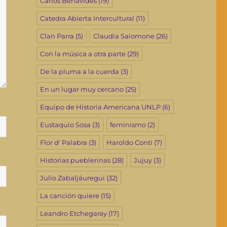
Carlos Benavides
(19)
Catedra Abierta Intercultural
(11)
Clan Parra
(5)
Claudia Salomone
(26)
Con la música a otra parte
(29)
De la pluma a la cuerda
(3)
En un lugar muy cercano
(25)
Equipo de Historia Americana UNLP
(6)
Eustaquio Sosa
(3)
feminismo
(2)
Flor d' Palabra
(3)
Haroldo Conti
(7)
Historias pueblerinas
(28)
Jujuy
(3)
Julio Zabaljáuregui
(32)
La canción quiere
(15)
Leandro Etchegaray
(17)