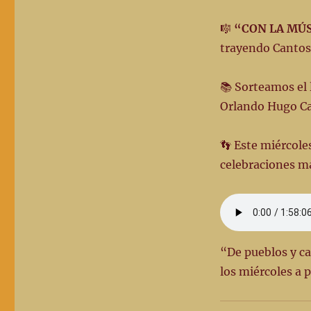
🎼
“CON LA MÚS
trayendo Cantos
📚 Sorteamos el 
Orlando Hugo Car
👣 Este miércole
celebraciones m
“De pueblos y c
los miércoles a p