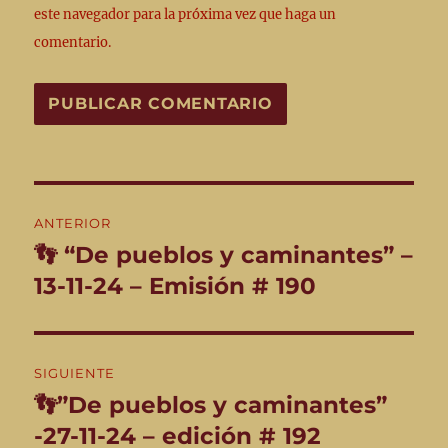
este navegador para la próxima vez que haga un
comentario.
Navegación
ANTERIOR
de
👣 “De pueblos y caminantes” –
Entrada
anterior:
13-11-24 – Emisión # 190
entradas
SIGUIENTE
👣”De pueblos y caminantes”
Entrada
siguiente:
-27-11-24 – edición # 192