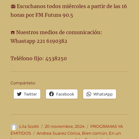
📻 Escuchanos todos miércoles a partir de las 16
horas por FM Futura 90.5
☎️ Nuestros medios de comunicación:
Whastapp 221 6190382
Teléfono fijo: 4538250
Compártelo:
Twitter
Facebook
WhatsApp
Autor
Publicado
Categorías
Lila Scotti
20 noviembre, 2024
PROGRAMAS YA
el
Etiquetas
EMITIDOS
Andrea Suarez Córica
,
Bien común
,
En un