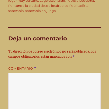
lugar muy cercano
,
Lago escondido
,
Patricia Ledesma
,
Pensando la ciudad desde los árboles
,
Raúl Laffitte
,
soberanía
,
soberanía en juego
Deja un comentario
Tu dirección de correo electrónico no será publicada.
Los
campos obligatorios están marcados con
*
COMENTARIO
*