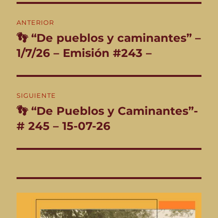
Navegación
ANTERIOR
de
👣 “De pueblos y caminantes” –
Entrada
anterior:
1/7/26 – Emisión #243 –
entradas
SIGUIENTE
👣 “De Pueblos y Caminantes”-
Entrada
siguiente:
# 245 – 15-07-26