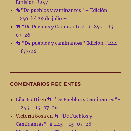
Emisión #247
por
👣”De pueblos y caminantes” – Edición
Radio
Futura
#246 del 29 de julio –
90.5
👣 “De Pueblos y Caminantes”-# 245 – 15-
📻
07-26
EN
CLAVE
👣 “De pueblos y caminantes” Edición #244
POÉTICA
– 8/7/26
🌈
COMENTARIOS RECIENTES
Lila Scotti
en
👣 “De Pueblos y Caminantes”-
# 245 – 15-07-26
Victoria Sosa
en
👣 “De Pueblos y
Caminantes”-# 245 – 15-07-26