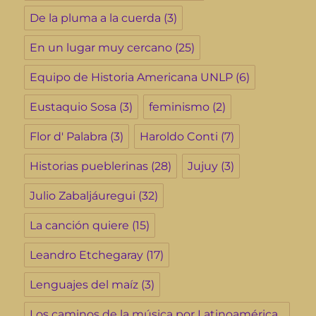
De la pluma a la cuerda
(3)
En un lugar muy cercano
(25)
Equipo de Historia Americana UNLP
(6)
Eustaquio Sosa
(3)
feminismo
(2)
Flor d' Palabra
(3)
Haroldo Conti
(7)
Historias pueblerinas
(28)
Jujuy
(3)
Julio Zabaljáuregui
(32)
La canción quiere
(15)
Leandro Etchegaray
(17)
Lenguajes del maíz
(3)
Los caminos de la música por Latinoamérica