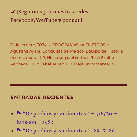
🌈 ¡Seguimos por nuestras redes
Facebook/YouTube y por aquí
Publicado
Categorías
Etiquetas
11 diciembre, 2024
PROGRAMAS YA EMITIDOS
el
Agustina Ayala
,
Conquista de México
,
Equipo de Historia
Americana UNLP
,
Historias pueblerinas
,
José Emilio
en
Pacheco
,
Julio Zabaljáuregui
Dejá un comentario
👣
Este
miércoles
11-
12
ENTRADAS RECIENTES
-24
en
👣 “De pueblos y caminantes” – 5/8/26 –
“De
Emisión #248 :
pueblos
y
👣 “De pueblos y caminantes” -29-7-26-
caminantes