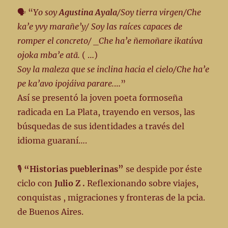
🗣️ “
Yo soy
Agustina Ayala
/Soy tierra virgen/Che
ka’e yvy marañe’y/ Soy las raíces capaces de
romper el concreto/ _Che ha’e ñemoñare ikatúva
ojoka mba’e atã.
( …)
Soy la maleza que se inclina hacia el cielo/Che ha’e
pe ka’avo ipojáiva parare.
…”
Así se presentó la joven poeta formoseña
radicada en La Plata, trayendo en versos, las
búsquedas de sus identidades a través del
idioma guaraní….
🎙️
“Historias pueblerinas”
se despide por éste
ciclo con
Julio Z .
Reflexionando sobre viajes,
conquistas , migraciones y fronteras de la pcia.
de Buenos Aires.