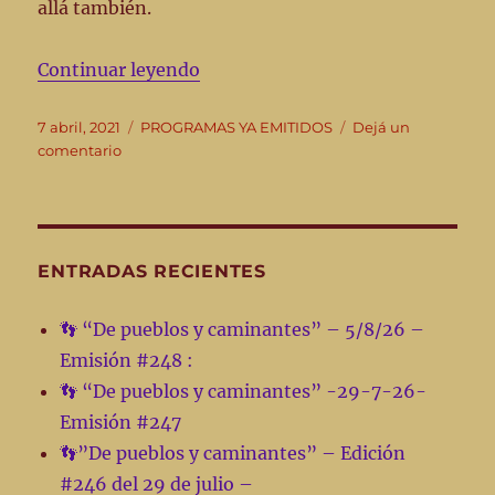
allá también.
“7 de abril ’21 -De Pueblos y Ca
Continuar leyendo
Publicado
Categorías
7 abril, 2021
PROGRAMAS YA EMITIDOS
Dejá un
el
en
comentario
7
de
abril
’21
-
ENTRADAS RECIENTES
De
Pueblos
👣 “De pueblos y caminantes” – 5/8/26 –
y
Emisión #248 :
Caminantes-
👣 “De pueblos y caminantes” -29-7-26-
Emisión #247
👣”De pueblos y caminantes” – Edición
#246 del 29 de julio –