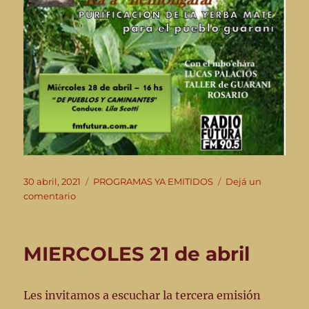
Publicado
Categorías
30 abril, 2021
PROGRAMAS YA EMITIDOS
Dejá un
el
en
comentario
Miércoles
28
de
MIERCOLES 21 de abril
abril
2021
Les invitamos a escuchar la tercera emisión