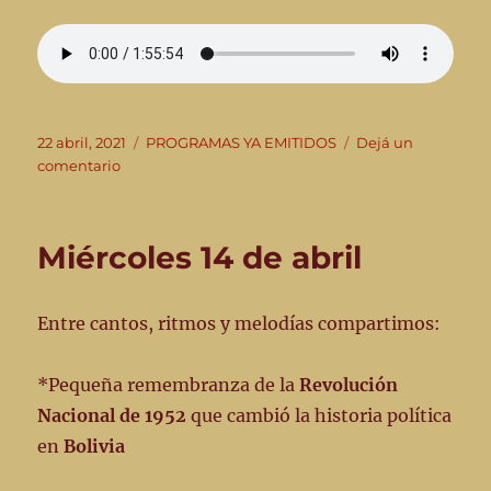
Publicado
Categorías
22 abril, 2021
PROGRAMAS YA EMITIDOS
Dejá un
el
en
comentario
MIERCOLES
21
de
Miércoles 14 de abril
abril
Entre cantos, ritmos y melodías compartimos:
*Pequeña remembranza de la
Revolución
Nacional de 1952
que cambió la historia política
en
Bolivia