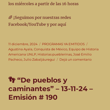
los miércoles a partir de las 16 horas
🌈 ¡Seguimos por nuestras redes
Facebook/YouTube y por aquí
Publicado
Categorías
Etiquetas
11 diciembre, 2024
PROGRAMAS YA EMITIDOS
el
Agustina Ayala
,
Conquista de México
,
Equipo de Historia
Americana UNLP
,
Historias pueblerinas
,
José Emilio
en
Pacheco
,
Julio Zabaljáuregui
Dejá un comentario
👣
Este
miércoles
👣 “De pueblos y
11-
12
caminantes” – 13-11-24 –
-24
Emisión # 190
en
“De
pueblos