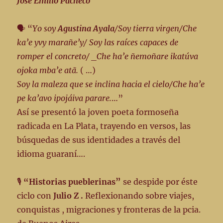
José Emilio Pacheco”
🗣️ “
Yo soy
Agustina Ayala
/Soy tierra virgen/Che
ka’e yvy marañe’y/ Soy las raíces capaces de
romper el concreto/ _Che ha’e ñemoñare ikatúva
ojoka mba’e atã.
( …)
Soy la maleza que se inclina hacia el cielo/Che ha’e
pe ka’avo ipojáiva parare.
…”
Así se presentó la joven poeta formoseña
radicada en La Plata, trayendo en versos, las
búsquedas de sus identidades a través del
idioma guaraní….
🎙️
“Historias pueblerinas”
se despide por éste
ciclo con
Julio Z .
Reflexionando sobre viajes,
conquistas , migraciones y fronteras de la pcia.