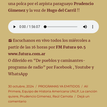
una polca por el arpista paraguayo
Prudencio
Gimenez
y la voz de
Hugo del Carril
!!
📻 Escuchanos en vivo todos los miércoles a
partir de las 16 horas por
FM Futura 90.5
www.futura.com.ar
O diferido en “De pueblos y caminantes-
programa de radio” por Facebook , Youtube y
WhatsApp
Publicado
Categorías
Etiquetas
30 octubre, 2024
PROGRAMAS YA EMITIDOS
Alí
el
Primera
,
Equipo de Historia Americana UNLP
,
La canción
quiere
,
Prudencio Gimenez
,
Raúl Carnota
Dejá un
en
comentario
👣