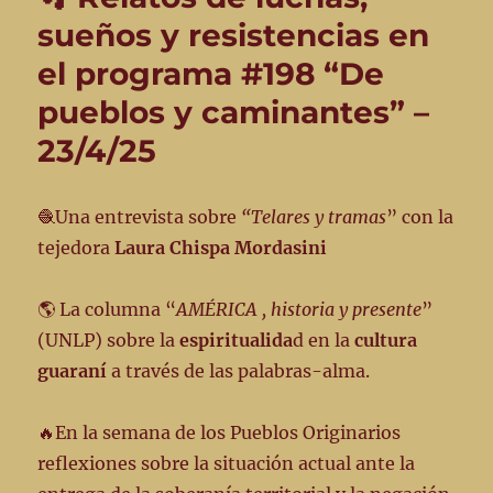
Emisión
sueños y resistencias en
#
el programa #198 “De
207
–
pueblos y caminantes” –
25/6/25
23/4/25
🧶Una entrevista sobre
“Telares y tramas
” con la
tejedora
Laura Chispa Mordasini
🌎 La columna “
AMÉRICA , historia y presente
”
(UNLP) sobre la
espiritualida
d en la
cultura
guaraní
a través de las palabras-alma.
🔥En la semana de los Pueblos Originarios
reflexiones sobre la situación actual ante la