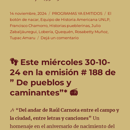
Publicado
Categorías
Etiquetas
14 noviembre, 2024
PROGRAMAS YA EMITIDOS
El
el
botón de nacar
,
Equipo de Historia Americana UNLP
,
Francisco Chamorro
,
Historias pueblerinas
,
Julio
Zabaljáuregui
,
Lobería
,
Quequén
,
Rosabetty Muñoz
,
en
Tupac Amaru
Dejá un comentario
👣
“De
pueblos
👣 Este miércoles 30-10-
y
caminantes”
24 en la emisión # 188 de
–
” De pueblos y
13-
11-
caminantes”* 📻
24
–
Emisión
🎶
“Del andar de Raúl Carnota entre el campo y
#
190
la ciudad, entre letras y canciones”
Un
homenaje en el aniversario de nacimiento del