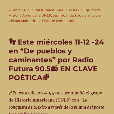
Publicado
Categorías
Etiquetas
26 abril, 2025
PROGRAMAS YA EMITIDOS
Equipo de
el
Historia Americana UNLP
,
espiritualidad guaraní
,
Laura
en
Chispa Mordasini
Dejá un comentario
👣
Relatos
de
👣 Este miércoles 11-12 -24
luchas,
sueños
en “De pueblos y
y
caminantes” por Radio
resistencias
en
Futura 90.5📻 EN CLAVE
el
programa
POÉTICA🌈
#198
“De
pueblos
🖊️En esta edición #194 nos acompañó el grupo
y
de
Historia Americana
(UNLP) con
“La
caminantes”
–
conquista de México a través de la pluma del poeta
23/4/25