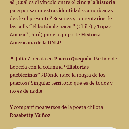
y
📽️ ¿Cuál es el vínculo entre el
cine y la historia
caminantes
para pensar nuestras identidades americanas
por
desde el presente? Reseñas y comentarios de
Radio
Futura
las pelis
“El botón de nacar”
(Chile) y
Tupac
90.5
Amaru
“(Perú) por el equipo de
Historia
📻
Americana de la UNLP
EN
CLAVE
POÉTICA
🚢
Julio Z
. recala en
Puerto Quequén
. Partido de
🌈
Lobería con la columna
“Historias
pueblerinas”
¿Dónde nace la magia de los
puertos? Singular territorio que es de todos y
no es de nadie
Y compartimos versos de la poeta chilota
Rosabetty Muñoz