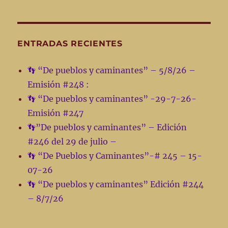
Este
miércoles
30-
10-
ENTRADAS RECIENTES
24
en
👣 “De pueblos y caminantes” – 5/8/26 –
la
Emisión #248 :
emisión
#
👣 “De pueblos y caminantes” -29-7-26-
188
Emisión #247
de
👣”De pueblos y caminantes” – Edición
”
De
#246 del 29 de julio –
pueblos
👣 “De Pueblos y Caminantes”-# 245 – 15-
y
07-26
caminantes”*
📻
👣 “De pueblos y caminantes” Edición #244
– 8/7/26