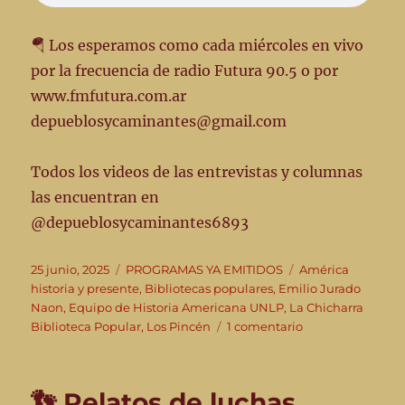
🪂 Los esperamos como cada miércoles en vivo
por la frecuencia de radio Futura 90.5 o por
www.fmfutura.com.ar
depueblosycaminantes@gmail.com
Todos los videos de las entrevistas y columnas
las encuentran en
@depueblosycaminantes6893
Publicado
Categorías
Etiquetas
25 junio, 2025
PROGRAMAS YA EMITIDOS
América
el
historia y presente
,
Bibliotecas populares
,
Emilio Jurado
Naon
,
Equipo de Historia Americana UNLP
,
La Chicharra
en
Biblioteca Popular
,
Los Pincén
1 comentario
👣”De
pueblos
y
👣 Relatos de luchas,
caminantes”-