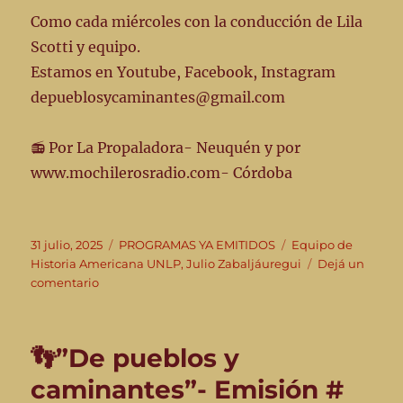
Como cada miércoles con la conducción de Lila
Scotti y equipo.
Estamos en Youtube, Facebook, Instagram
depueblosycaminantes@gmail.com
📻 Por La Propaladora- Neuquén y por
www.mochilerosradio.com- Córdoba
Publicado
Categorías
Etiquetas
31 julio, 2025
PROGRAMAS YA EMITIDOS
Equipo de
el
Historia Americana UNLP
,
Julio Zabaljáuregui
Dejá un
en
comentario
👣”De
pueblos
y
👣”De pueblos y
caminantes”
30/7/25
caminantes”- Emisión #
–