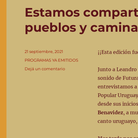
Estamos compart
pueblos y caminan
Publicado
21 septiembre, 2021
¡¡Esta edición f
el
Categorías
PROGRAMAS YA EMITIDOS
en
Dejá un comentario
Junto a Leandro 
Estamos
sonido de Futura
compartiendo
entrevistamos a
#
66
Popular Urugua
“De
desde sus inicio
pueblos
Benavidez
, a m
y
caminantes”
canto uruguayo,
15/9/’21