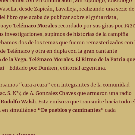
onectamos con el comunicador, antropólogo, folklólogo
Vasella, desde Zapicán, Lavalleja, realizando una serie de
l libro que acaba de publicar sobre el guitarrista,
guayo
Telémaco Morales
recordado por sus giras por 192
us investigaciones, supimos de historias de la campiña
chamos dos de los temas que fueron remasterizados con 
a de Telémaco y otra en dupla con la gran cantante
 de la Vega. Telémaco Morales. El Ritmo de la Patria qu
ui
– Editado por Dunken, editorial argentina.
rsamos “cara a cara” con integrantes de la comunidad
Esc. S. N°4 de A. Gonzalez Chaves que armaron una radio
Rodolfo Walsh
. Esta emisora que transmite hacia todo e
n en simultáneo
“De pueblos y caminantes
” cada