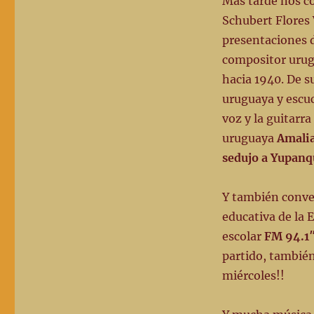
Mas tarde nos c
Schubert Flores 
presentaciones de
compositor uru
hacia 1940. De s
uruguaya y escu
voz y la guitarr
uruguaya
Amalia
sedujo a Yupanq
Y también conve
educativa de la 
escolar
FM 94.1″
partido, tambié
miércoles!!