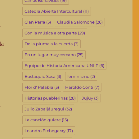
Carlos Benavides
(19)
Catedra Abierta Intercultural
(11)
Clan Parra
(5)
Claudia Salomone
(26)
0
Con la música a otra parte
(29)
la
De la pluma a la cuerda
(3)
En un lugar muy cercano
(25)
e
Equipo de Historia Americana UNLP
(6)
Eustaquio Sosa
(3)
feminismo
(2)
Flor d' Palabra
(3)
Haroldo Conti
(7)
Historias pueblerinas
(28)
Jujuy
(3)
l
Julio Zabaljáuregui
(32)
La canción quiere
(15)
Leandro Etchegaray
(17)