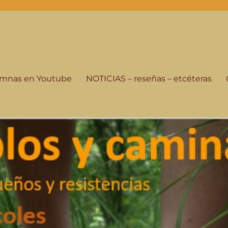
-programa de radio
istorias de su gente, seguimos andando.
lumnas en Youtube
NOTICIAS – reseñas – etcéteras