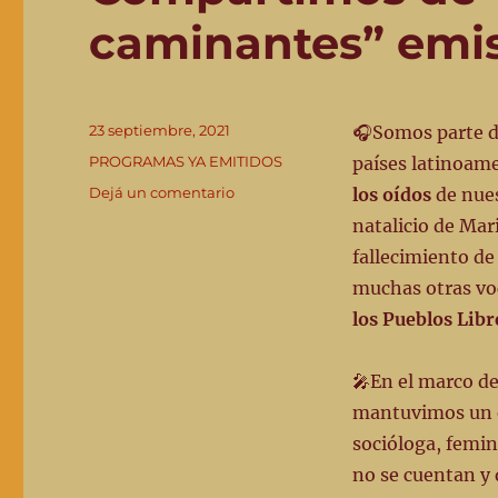
caminantes” emis
Publicado
23 septiembre, 2021
🎧Somos parte de
el
Categorías
PROGRAMAS YA EMITIDOS
países latinoame
en
Dejá un comentario
los oídos
de nue
Compartimos
natalicio de Mari
de
fallecimiento de
“Pueblos
y
muchas otras vo
caminantes”
los Pueblos Libr
emisión
#67
–
🎤En el marco de
22-
mantuvimos un e
9-
socióloga, femin
21
no se cuentan y