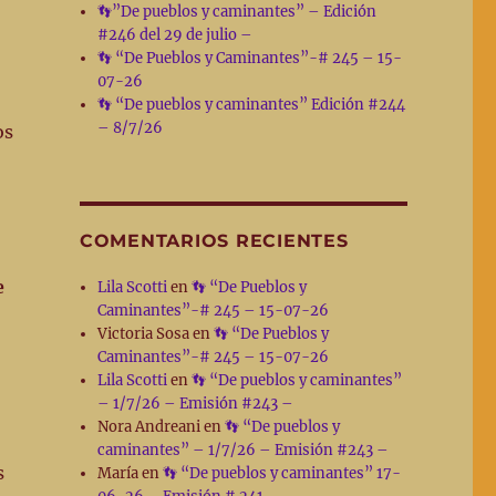
👣”De pueblos y caminantes” – Edición
#246 del 29 de julio –
👣 “De Pueblos y Caminantes”-# 245 – 15-
07-26
👣 “De pueblos y caminantes” Edición #244
– 8/7/26
os
COMENTARIOS RECIENTES
e
Lila Scotti
en
👣 “De Pueblos y
Caminantes”-# 245 – 15-07-26
Victoria Sosa
en
👣 “De Pueblos y
Caminantes”-# 245 – 15-07-26
Lila Scotti
en
👣 “De pueblos y caminantes”
– 1/7/26 – Emisión #243 –
Nora Andreani
en
👣 “De pueblos y
caminantes” – 1/7/26 – Emisión #243 –
s
María
en
👣 “De pueblos y caminantes” 17-