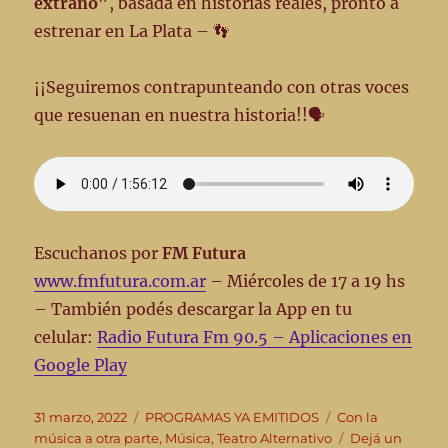
extraño”
, basada en historias reales, pronto a
estrenar en La Plata – 👣
¡¡Seguiremos contrapunteando con otras voces
que resuenan en nuestra historia!!🗣️
Escuchanos por
FM Futura
www.fmfutura.com.ar
– Miércoles de 17 a 19 hs
– También podés descargar la App en tu
celular:
Radio Futura Fm 90.5 – Aplicaciones en
Google Play
Publicado
Categorías
Etiquetas
31 marzo, 2022
PROGRAMAS YA EMITIDOS
Con la
el
música a otra parte
,
Música
,
Teatro Alternativo
Dejá un