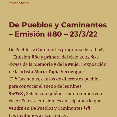
en
comentario
De
Pueblos
y
De Pueblos y Caminantes
Caminantes
–
– Emisión #80 – 23/3/22
Emisión
#
81
De Pueblos y Caminantes programa de radio📻
–
– Emisión #80 y primera del ciclo 2022 👣📣
30-
3-
🌈Mes de la
Memoria y de la Mujer
: exposición
22
de la artista
María Tapia Vernengo
–
🧸🎶 Las nanas, cantos de diferentes pueblos
para convocar el sueño de les niñes.
🎙📣👣🎤¿Saben con quiénes caminaremos este
ciclo? En esta emisión les anticipamos lo que
vendrá en De Pueblos y Caminantes 👣🎙
Les invitamos a escuchar…📣