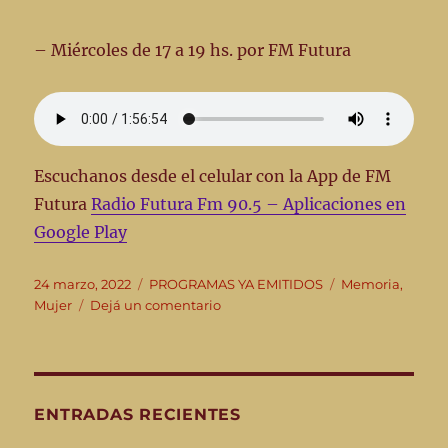
– Miércoles de 17 a 19 hs. por FM Futura
Escuchanos desde el celular con la App de FM
Futura
Radio Futura Fm 90.5 – Aplicaciones en
Google Play
Publicado
Categorías
Etiquetas
24 marzo, 2022
PROGRAMAS YA EMITIDOS
Memoria
,
el
en
Mujer
Dejá un comentario
De
Pueblos
y
Caminantes
–
ENTRADAS RECIENTES
Emisión