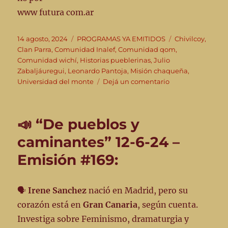
www futura com.ar
Publicado
Categorías
Etiquetas
14 agosto, 2024
PROGRAMAS YA EMITIDOS
Chivilcoy
,
el
Clan Parra
,
Comunidad Inalef
,
Comunidad qom
,
Comunidad wichí
,
Historias pueblerinas
,
Julio
Zabaljáuregui
,
Leonardo Pantoja
,
Misión chaqueña
,
en
Universidad del monte
Dejá un comentario
👣”De
pueblos
y
📣 “De pueblos y
caminantes”
14-
caminantes” 12-6-24 –
08-
Emisión #169:
24
–
en
su
🗣️
Irene Sanchez
nació en Madrid, pero su
edición
corazón está en
Gran Canaria
, según cuenta.
#
Investiga sobre Feminismo, dramaturgia y
177