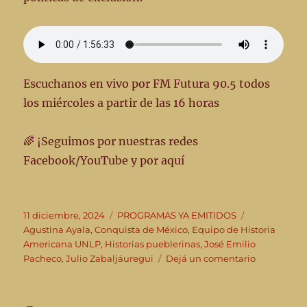
Escuchanos en vivo por FM Futura 90.5 todos
los miércoles a partir de las 16 horas
🌈 ¡Seguimos por nuestras redes
Facebook/YouTube y por aquí
Publicado
Categorías
Etiquetas
11 diciembre, 2024
PROGRAMAS YA EMITIDOS
el
Agustina Ayala
,
Conquista de México
,
Equipo de Historia
Americana UNLP
,
Historias pueblerinas
,
José Emilio
en
Pacheco
,
Julio Zabaljáuregui
Dejá un comentario
👣
Este
miércoles