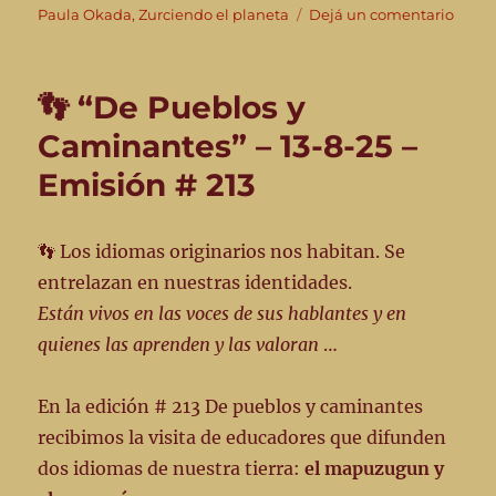
en
Paula Okada
,
Zurciendo el planeta
Dejá un comentario
👣
“De
puebl
👣 “De Pueblos y
y
camin
Caminantes” – 13-8-25 –
10-
Emisión # 213
9-
25
–
Edici
👣 Los idiomas originarios nos habitan. Se
#216
entrelazan en nuestras identidades.
Están vivos en las voces de sus hablantes y en
quienes las aprenden y las valoran
…
En la edición # 213 De pueblos y caminantes
recibimos la visita de educadores que difunden
dos idiomas de nuestra tierra:
el mapuzugun y