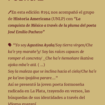
205
🖊️En esta edición #194 nos acompañó el grupo
de
Historia Americana
(UNLP) con
“La
conquista de México a través de la pluma del poeta
José Emilio Pacheco”
🗣️ “
Yo soy
Agustina Ayala
/Soy tierra virgen/Che
ka’e yvy marañe’y/ Soy las raíces capaces de
romper el concreto/ _Che ha’e ñemoñare ikatúva
ojoka mba’e atã.
( …)
Soy la maleza que se inclina hacia el cielo/Che ha’e
pe ka’avo ipojáiva parare.
…”
Así se presentó la joven poeta formoseña
radicada en La Plata, trayendo en versos, las
búsquedas de sus identidades a través del
idioma guaraní….