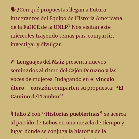
24
–
🗣️ ¿Con qué propuestas llegan a Futura
Emisión
integrantes del Equipo de Historia Americana
#
de la
FaHCE
de la
UNLP
? Nos visitan este
190
miércoles trayendo temas para compartir,
investigar y divulgar…
🌽
Lenguajes del Maíz
presenta nuevos
seminarios al ritmo del Cajón Peruano y las
voces de mujeres. Indagando en el
vínculo
útero – corazón
comparten su propuesta:
“El
Camino del Tambor”
🎙️
Julio Z
con
“Historias pueblerinas”
se acerca
al partido de
Lobos
en una mezcla de tiempo y
lugar donde se conjuga la historia de la