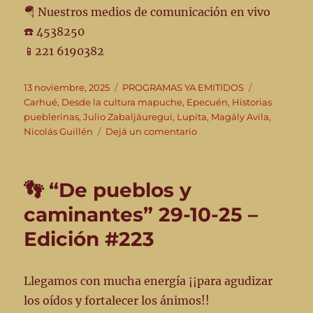
🪂 Nuestros medios de comunicación en vivo
☎️ 4538250
📱221 6190382
Publicado
Categorías
Etiquetas
13 noviembre, 2025
PROGRAMAS YA EMITIDOS
el
Carhué
,
Desde la cultura mapuche
,
Epecuén
,
Historias
pueblerinas
,
Julio Zabaljáuregui
,
Lupita
,
Magály Avila
,
en
Nicolás Guillén
Dejá un comentario
👣”De
pueblos
y
👣 “De pueblos y
caminantes”
–
caminantes” 29-10-25 –
edición
Edición #223
#225
-12/11/25
–
Llegamos con mucha energía ¡¡para agudizar
los oídos y fortalecer los ánimos!!