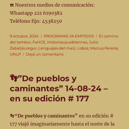
☎️ Nuestros medios de comunicación:
Whastapp 221 6190382
Teléfono fijo: 4538250
Publicado
Categorías
Etiquetas
9 octubre, 2024
PROGRAMAS YA EMITIDOS
El camino
el
del tambor
,
FaHCE
,
Historias pueblerinas
,
Julio
Zabaljáuregui
,
Lenguajes del maíz
,
Lobos
,
Marcus Pereira
,
en
UNLP
Dejá un comentario
👣
“De
pueblos
👣”De pueblos y
y
caminantes”
caminantes” 14-08-24 –
–
en su edición # 177
09-
10-
24
–
👣
“De pueblos y caminantes”
en su edición #
Emisión
177 viajó imaginariamente hasta el norte de la
#