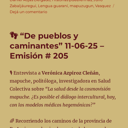
Zabaljáuregui
,
Lengua guaraní
,
mapuzugun
,
Vasquez
en
Dejá un comentario
👣
“De
Pueblos
👣 “De pueblos y
y
Caminantes”
caminantes” 11-06-25 –
–
Emisión # 205
13-
8-
25
–
🎙️ Entrevista a
Verónica Azpiroz Cleñán
,
Emisión
mapuche, politóloga, investigadora en Salud
#
Colectiva sobre
“La salud desde la cosmovisión
213
mapuche. ¿Es posible el diálogo intercultural, hoy,
con los modelos médicos hegemónicos?”
🌈 Recorriendo los caminos de la provincia de