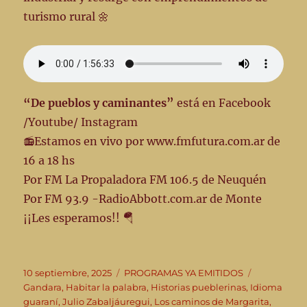
turismo rural 🌼
“De pueblos y caminantes”
está en Facebook
/Youtube/ Instagram
📻Estamos en vivo por www.fmfutura.com.ar de
16 a 18 hs
Por FM La Propaladora FM 106.5 de Neuquén
Por FM 93.9 -RadioAbbott.com.ar de Monte
¡¡Les esperamos!! 🪂
Publicado
Categorías
Etiquetas
10 septiembre, 2025
PROGRAMAS YA EMITIDOS
el
Gandara
,
Habitar la palabra
,
Historias pueblerinas
,
Idioma
guaraní
,
Julio Zabaljáuregui
,
Los caminos de Margarita
,