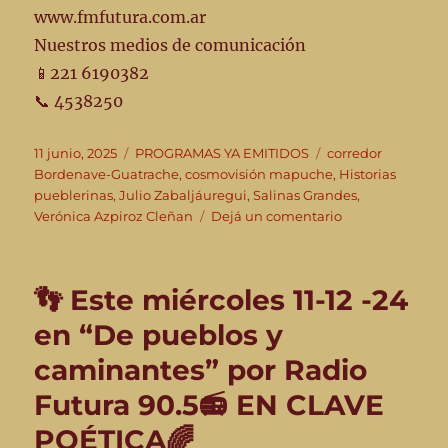
www.fmfutura.com.ar
Nuestros medios de comunicación
📱221 6190382
📞 4538250
Publicado
Categorías
Etiquetas
11 junio, 2025
PROGRAMAS YA EMITIDOS
corredor
el
Bordenave-Guatrache
,
cosmovisión mapuche
,
Historias
pueblerinas
,
Julio Zabaljáuregui
,
Salinas Grandes
,
en
Verónica Azpiroz Cleñan
Dejá un comentario
👣
“De
pueblos
👣 Este miércoles 11-12 -24
y
caminantes”
en “De pueblos y
11-
caminantes” por Radio
06-
25
Futura 90.5📻 EN CLAVE
–
Emisión
POÉTICA🌈
#