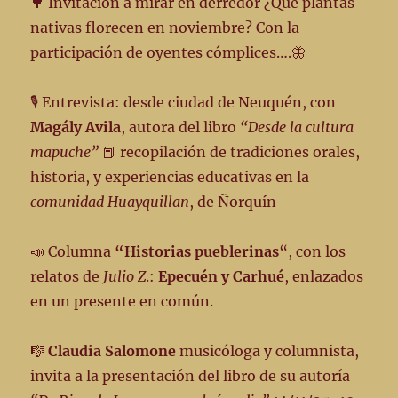
🌳 Invitación a mirar en derredor ¿Qué plantas
nativas florecen en noviembre? Con la
participación de oyentes cómplices….🦋
🎙️ Entrevista: desde ciudad de Neuquén, con
Magály Avila
, autora del libro
“Desde la cultura
mapuche”
📕 recopilación de tradiciones orales,
historia, y experiencias educativas en la
comunidad Huayquillan
, de Ñorquín
📣 Columna
“Historias pueblerinas
“, con los
relatos de
Julio Z
.:
Epecuén y Carhué
, enlazados
en un presente en común.
🎼
Claudia Salomone
musicóloga y columnista,
invita a la presentación del libro de su autoría