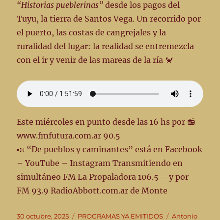
“Historias pueblerinas”
desde los pagos del
Tuyu, la tierra de Santos Vega. Un recorrido por
el puerto, las costas de cangrejales y la
ruralidad del lugar: la realidad se entremezcla
con el ir y venir de las mareas de la ría 🦀
Este miércoles en punto desde las 16 hs por 📻
www.fmfutura.com.ar 90.5
📣 “De pueblos y caminantes” está en Facebook
– YouTube – Instagram Transmitiendo en
simultáneo FM La Propaladora 106.5 – y por
FM 93.9 RadioAbbott.com.ar de Monte
Publicado
Categorías
Etiquetas
30 octubre, 2025
PROGRAMAS YA EMITIDOS
Antonio