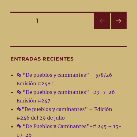
“De
pueblos
y
Navegación
PÁGINA
1
caminantes”
12-
PRÓ
de
6-
XIMA
24
PÁGI
entradas
NA
–
Emisión
ENTRADAS RECIENTES
#169:
👣 “De pueblos y caminantes” – 5/8/26 –
Emisión #248 :
👣 “De pueblos y caminantes” -29-7-26-
Emisión #247
👣”De pueblos y caminantes” – Edición
#246 del 29 de julio –
👣 “De Pueblos y Caminantes”-# 245 – 15-
07-26