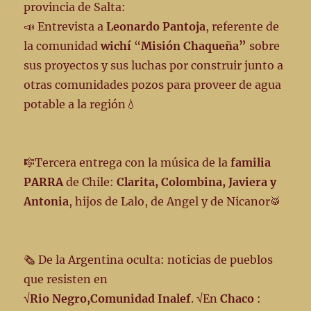
provincia de Salta:
185
📣 Entrevista a
Leonardo Pantoja
, referente de
la comunidad
wichí
“
Misión Chaqueña”
sobre
sus proyectos y sus luchas por construir junto a
otras comunidades pozos para proveer de agua
potable a la región💧
🎼Tercera entrega con la música de la
familia
PARRA
de Chile:
Clarita, Colombina, Javiera y
Antonia
, hijos de Lalo, de Angel y de Nicanor🥁
🗞️ De la Argentina oculta: noticias de pueblos
que resisten en
√
Rio Negro,Comunidad Inalef
. √En
Chaco
: