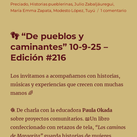
el
Preciado
,
Historias pueblerinas
,
Julio Zabaljáuregui
,
en
María Emma Zapata
,
Modesto López
,
Tuyú
1 comentario
👣
“De
pueb
👣 “De pueblos y
y
cami
caminantes” 10-9-25 –
29-
Edición #216
10-
25
–
Edic
Los invitamos a acompañarnos con historias,
#223
músicas y experiencias que crecen con muchas
manos 🌈
🧶 De charla con la educadora
Paula Okada
sobre proyectos comunitarios. 📖Un libro
confeccionado con retazos de tela,
“Los caminos
de Margarita”
guarda historias de mujeres