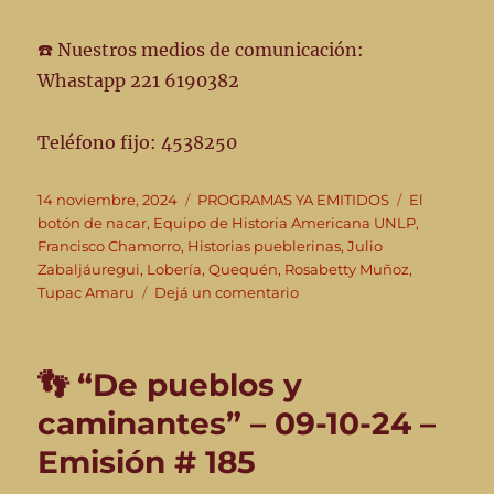
☎️ Nuestros medios de comunicación:
Whastapp 221 6190382
Teléfono fijo: 4538250
Publicado
Categorías
Etiquetas
14 noviembre, 2024
PROGRAMAS YA EMITIDOS
El
el
botón de nacar
,
Equipo de Historia Americana UNLP
,
Francisco Chamorro
,
Historias pueblerinas
,
Julio
Zabaljáuregui
,
Lobería
,
Quequén
,
Rosabetty Muñoz
,
en
Tupac Amaru
Dejá un comentario
👣
“De
pueblos
👣 “De pueblos y
y
caminantes”
caminantes” – 09-10-24 –
–
Emisión # 185
13-
11-