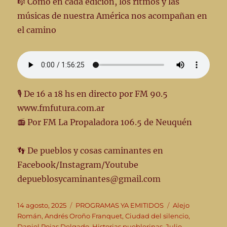
🎼 Como en cada edición, los ritmos y las
músicas de nuestra América nos acompañan en
el camino
🎙️ De 16 a 18 hs en directo por FM 90.5
www.fmfutura.com.ar
📻 Por FM La Propaladora 106.5 de Neuquén
👣 De pueblos y cosas caminantes en
Facebook/Instagram/Youtube
depueblosycaminantes@gmail.com
Publicado
Categorías
Etiquetas
14 agosto, 2025
PROGRAMAS YA EMITIDOS
Alejo
el
Román
,
Andrés Oroño Franquet
,
Ciudad del silencio
,
Daniel Rojas Delgado
,
Historias pueblerinas
,
Julio