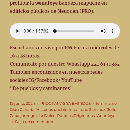
prohibir la
wenufoye
bandera mapuche en
edificios públicos de Neuquén (PRO).
Escuchanos en vivo por FM Futura miércoles de
16 a 18 horas.
Comunicate por nuestro Whastapp 221 6190382
También encontranos en nuestras redes
sociales IG/Facebook/ YouTube
“De pueblos y caminantes”
Publicado
Categorías
Etiquetas
12 junio, 2024
PROGRAMAS YA EMITIDOS
feminismo
,
el
Gran Canaria
,
Historias pueblerinas
,
Irene Sanchez
,
Julio
Zabaljáuregui
,
La Dulce
,
Pueblos Originarios
,
Wenufoye
en
Dejá un comentario
📣