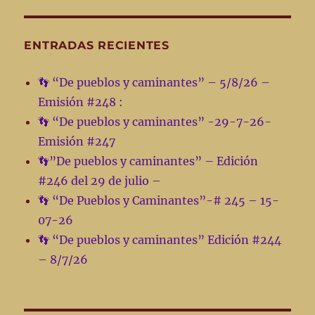
pueblos
y
caminantes”
ENTRADAS RECIENTES
Emisión
#
👣 “De pueblos y caminantes” – 5/8/26 –
125
Emisión #248 :
-3-
5-
👣 “De pueblos y caminantes” -29-7-26-
2023
Emisión #247
👣”De pueblos y caminantes” – Edición
#246 del 29 de julio –
👣 “De Pueblos y Caminantes”-# 245 – 15-
07-26
👣 “De pueblos y caminantes” Edición #244
– 8/7/26