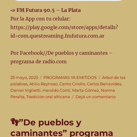
📣
FM Futura 90.5 – La Plata
Por la App con tu celular:
https://play.google.com/store/apps/details?
id=com.questreaming.fmfutura.com.ar
Por Facebook//De pueblos y caminantes –
programa de radio.com
Publicado
Categorías
Etiquetas
25 mayo, 2023
PROGRAMAS YA EMITIDOS
Arbol de las
el
palabras
,
Atilio Reynoso
,
Canto Criollo
,
Carlos Benavides
,
Daniel Viglietti
,
Haroldo Conti
,
Marta Gómez
,
Norma
en
Peralta
,
Tradición oral africana
Dejá un comentario
👣”De
pueblos
y
👣”De pueblos y
caminante
Emisión
caminantes” programa
#