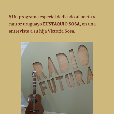
126
–
10-
🎙️ Un programa especial dedicado al poeta y
05-
cantor uruguayo
EUSTAQUIO SOSA
, en una
23
entrevista a su hija Victoria Sosa.