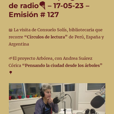
de radio🪂 – 17-05-23 –
128
–
Emisión # 127
24-
5-
23
📖 La visita de Consuelo Solís, bibliotecaria que
🪂
recorre
“Círculos de lectura”
de Perú, España y
Argentina
🌱El proyecto Arbórea, con Andrea Suárez
Córica
“Pensando la ciudad desde los árboles”
🌳