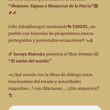
05-
“Mojones: Signos y Memorias de la Patria”📀
23
🎵🎶
–
Emisión
#
Julio Zabaljáuregui caminando👣
TANDIL
, un
127
pueblo con historias de picapedreros,vascos
perseguidos y potentados estancieros⛏️🪚💰
🌈
Soraya Maicoño
presenta el libro Pewma üll
“El sueño del sonido”
📣¿Qué sucede con la Mesa de diálogo entre
funcionarios del estado y autoridades
mapuches…? con dilaciones…. ¡¡Sin respuesta!!
🌎