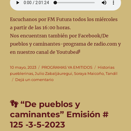
Escuchanos por FM Futura todos los miércoles
a partir de las 16:00 horas.
Nos encuentran también por Facebook/De
pueblos y caminantes-programa de radio.com y
en nuestro canal de Youtube🌈
Publicado
Categorías
Etiquetas
10 mayo, 2023
PROGRAMAS YA EMITIDOS
Historias
el
pueblerinas
,
Julio Zabaljáuregui
,
Soraya Maicoño
,
Tandil
en
Dejá un comentario
👣
De
Pueblos
👣 “De pueblos y
y
Caminantes
caminantes” Emisión #
–
125 -3-5-2023
Emisión
#