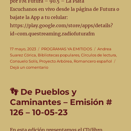
por FM Futura – 90.5 – La Plata
Escuchanos en vivo desde la página de Futura o
bajate la App a tu celular:
https://play.google.com/store/apps/details?
id=com.questreaming.radiofuturafm
Publicado
Categorías
Etiquetas
17 mayo, 2023
PROGRAMAS YA EMITIDOS
Andrea
el
Suarez Córica
,
Bibliotecas populares
,
Círculos de lectura
,
Consuelo Solís
,
Proyecto Arbórea
,
Romancero español
en
Dejá un comentario
👣”De
pueblos
y
👣 De Pueblos y
caminantes”
programa
Caminantes – Emisión #
de
126 – 10-05-23
radio
🪂
–
17-
En esta edición presentamos el CD/libro