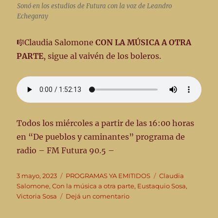
Sonó en los estudios de Futura con la voz de Leandro
Echegaray
🎼Claudia Salomone
CON LA MÚSICA A OTRA
PARTE
, sigue al vaivén de los boleros.
Todos los miércoles a partir de las 16:00 horas
en “De pueblos y caminantes” programa de
radio – FM Futura 90.5 –
Publicado
Categorías
Etiquetas
3 mayo, 2023
PROGRAMAS YA EMITIDOS
Claudia
el
Salomone
,
Con la música a otra parte
,
Eustaquio Sosa
,
en
Victoria Sosa
Dejá un comentario
👣
“De