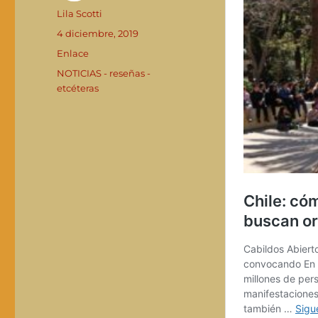
Autor
Lila Scotti
Publicado
4 diciembre, 2019
el
Formato
Enlace
Categorías
NOTICIAS - reseñas -
etcéteras