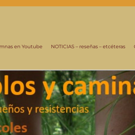
-programa de radio
istorias de su gente, seguimos andando.
lumnas en Youtube
NOTICIAS – reseñas – etcéteras