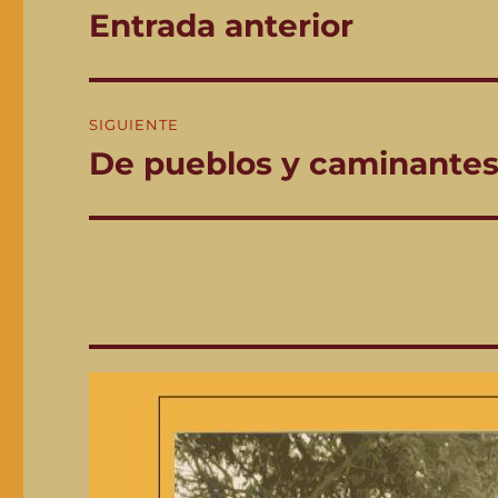
de
Entrada anterior
Entrada
anterior:
entradas
SIGUIENTE
De pueblos y caminantes:
Entrada
siguiente: