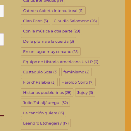
Carlos Benavides
(19)
Catedra Abierta Intercultural
(11)
Clan Parra
(5)
Claudia Salomone
(26)
Con la música a otra parte
(29)
De la pluma a la cuerda
(3)
En un lugar muy cercano
(25)
Equipo de Historia Americana UNLP
(6)
Eustaquio Sosa
(3)
feminismo
(2)
Flor d' Palabra
(3)
Haroldo Conti
(7)
Historias pueblerinas
(28)
Jujuy
(3)
Julio Zabaljáuregui
(32)
La canción quiere
(15)
Leandro Etchegaray
(17)