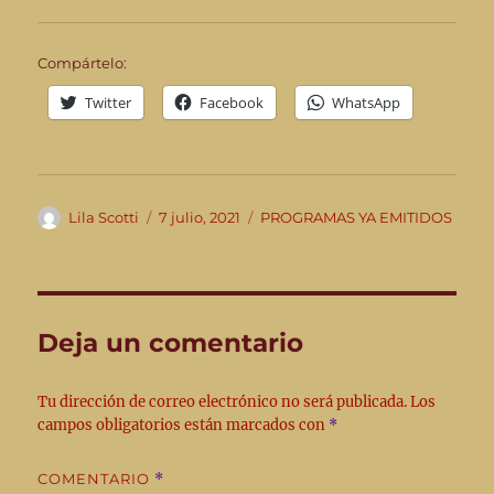
Compártelo:
Twitter
Facebook
WhatsApp
Autor
Publicado
Categorías
Lila Scotti
7 julio, 2021
PROGRAMAS YA EMITIDOS
el
Deja un comentario
Tu dirección de correo electrónico no será publicada.
Los
campos obligatorios están marcados con
*
COMENTARIO
*