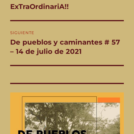
ExTraOrdinariA!!
SIGUIENTE
De pueblos y caminantes # 57
Entrada
siguiente:
– 14 de julio de 2021