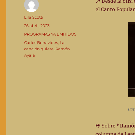
🎶 Desde la otra 
el Canto Popula
Autor
Lila Scotti
Publicado
26 abril, 2023
el
Categorías
PROGRAMAS YA EMITIDOS
Etiquetas
Carlos Benavides
,
La
canción quiere
,
Ramón
Ayala
Car
🎼 Sobre
“Ramón
columna de Lea