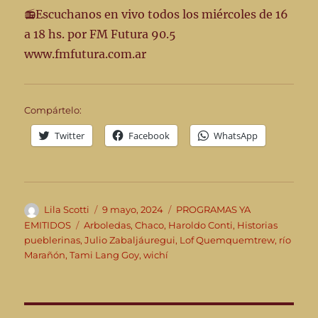
📻Escuchanos en vivo todos los miércoles de 16
a 18 hs. por FM Futura 90.5
www.fmfutura.com.ar
Compártelo:
Twitter
Facebook
WhatsApp
Autor
Publicado
Categorías
Lila Scotti
9 mayo, 2024
PROGRAMAS YA
el
Etiquetas
EMITIDOS
Arboledas
,
Chaco
,
Haroldo Conti
,
Historias
pueblerinas
,
Julio Zabaljáuregui
,
Lof Quemquemtrew
,
río
Marañón
,
Tami Lang Goy
,
wichí