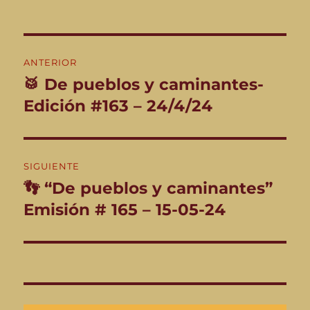
Navegación
ANTERIOR
de
🥁 De pueblos y caminantes-
Entrada
anterior:
Edición #163 – 24/4/24
entradas
SIGUIENTE
👣 “De pueblos y caminantes”
Entrada
siguiente:
Emisión # 165 – 15-05-24