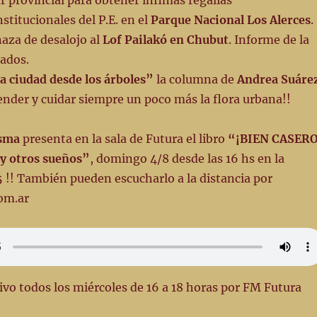
ur provincial para obtener ínfimas regalías
stitucionales del P.E. en el
Parque Nacional Los Alerces
.
aza de desalojo al
Lof Pailakó en Chubut
. Informe de la
ados.
a ciudad desde los árboles”
la columna de
Andrea Suáre
ender y cuidar siempre un poco más la flora urbana!!
esma
presenta en la sala de Futura el libro
“¡BIEN CASERO
 y otros sueños”
, domingo 4/8 desde las 16 hs en la
5 !! También pueden escucharlo a la distancia por
om.ar
vo todos los miércoles de 16 a 18 horas por FM Futura