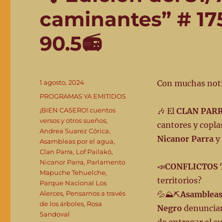
caminantes” # 17
90.5📻
Publicado
1 agosto, 2024
Con muchas notic
el
Categorías
PROGRAMAS YA EMITIDOS
Etiquetas
¡BIEN CASERO! cuentos
🎶 El
CLAN PAR
versos y otros sueños
,
cantores y coplas
Andrea Suarez Córica
,
Nicanor Parra
y
Asambleas por el agua
,
Clan Parra
,
Lof Pailakó
,
Nicanor Parra
,
Parlamento
📣
CONFLICTOS 
Mapuche Tehuelche
,
territorios?
Parque Nacional Los
Alerces
,
Pensarnos a través
💦⛰⛏
Asambleas
de los árboles
,
Rosa
Negro
denuncian
Sandoval