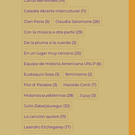
Carlos Benavides
(19)
Catedra Abierta Intercultural
(11)
Clan Parra
(5)
Claudia Salomone
(26)
Con la música a otra parte
(29)
De la pluma a la cuerda
(3)
En un lugar muy cercano
(25)
Equipo de Historia Americana UNLP
(6)
Eustaquio Sosa
(3)
feminismo
(2)
Flor d' Palabra
(3)
Haroldo Conti
(7)
Historias pueblerinas
(28)
Jujuy
(3)
Julio Zabaljáuregui
(32)
La canción quiere
(15)
Leandro Etchegaray
(17)