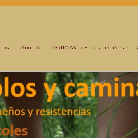
-programa de radio
istorias de su gente, seguimos andando.
lumnas en Youtube
NOTICIAS – reseñas – etcéteras