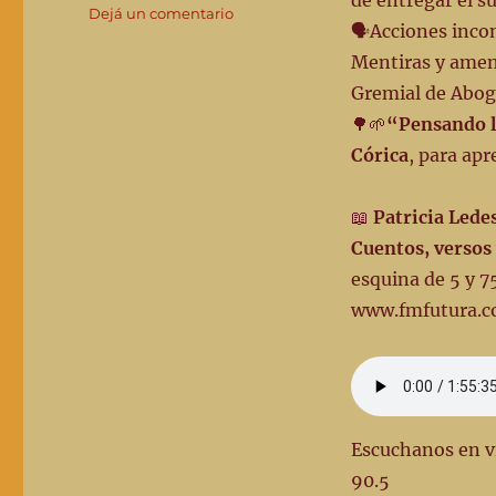
de entregar el s
en
Dejá un comentario
🗣Acciones incon
👣
Edición
Mentiras y amen
del
Gremial de Abog
31/7/24
🌳🌱
“Pensando l
“De
pueblos
Córica
, para apr
y
caminantes”
📖
Patricia Led
#
175
Cuentos, versos
desde
esquina de 5 y 7
radio
www.fmfutura.c
Futura
90.5
📻
Escuchanos en vi
90.5