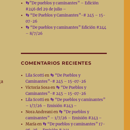
👣”De pueblos y caminantes” – Edición
#246 del 29 de julio –
👣 “De Pueblos y Caminantes”-# 245 – 15-
07-26
👣 “De pueblos y caminantes” Edición #244
– 8/7/26
COMENTARIOS RECIENTES
Lila Scotti
en
👣 “De Pueblos y
ga
Caminantes”-# 245 – 15-07-26
Victoria Sosa
en
👣 “De Pueblos y
Caminantes”-# 245 – 15-07-26
Lila Scotti
en
👣 “De pueblos y caminantes”
– 1/7/26 – Emisión #243 –
Nora Andreani
en
👣 “De pueblos y
caminantes” – 1/7/26 – Emisión #243 –
María
en
👣 “De pueblos y caminantes” 17-