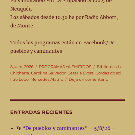
En simultáneo Fm La Propaladora 106.5 de
Neuquén
Los sábados desde 10.30 hs por Radio Abbott,
de Monte
Todos los programas.están en Facebook/De
pueblos y caminantes
Publicado
Categorías
Etiquetas
8 julio, 2026
PROGRAMAS YA EMITIDOS
Biblioteca La
el
Chicharra
,
Carolina Salvador
,
Cesária Évora
,
Cordas do sol
,
en
Ildo Lobo
,
Mercedes Aladro
Dejá un comentario
👣
“De
pueblos
y
caminantes”
ENTRADAS RECIENTES
Edición
#244
👣 “De pueblos y caminantes” – 5/8/26 –
–