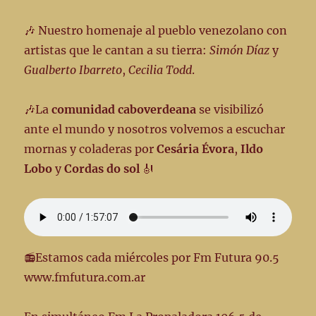
🎶 Nuestro homenaje al pueblo venezolano con
artistas que le cantan a su tierra:
Simón Díaz
y
Gualberto Ibarreto
,
Cecilia Todd
.
🎶La
comunidad caboverdeana
se visibilizó
ante el mundo y nosotros volvemos a escuchar
mornas y coladeras por
Cesária Évora
,
Ildo
Lobo
y
Cordas do sol
🎻
📻Estamos cada miércoles por Fm Futura 90.5
www.fmfutura.com.ar