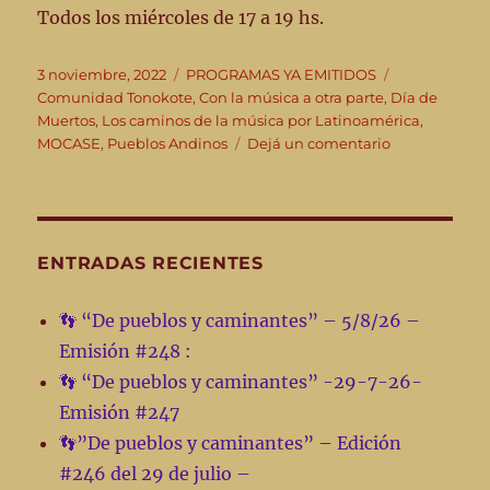
Todos los miércoles de 17 a 19 hs.
Publicado
Categorías
Etiquetas
3 noviembre, 2022
PROGRAMAS YA EMITIDOS
el
Comunidad Tonokote
,
Con la música a otra parte
,
Día de
Muertos
,
Los caminos de la música por Latinoamérica
,
en
MOCASE
,
Pueblos Andinos
Dejá un comentario
👣
“De
pueblos
y
Caminantes”
ENTRADAS RECIENTES
emisión
#
👣 “De pueblos y caminantes” – 5/8/26 –
112
Emisión #248 :
–
2-
👣 “De pueblos y caminantes” -29-7-26-
11-
Emisión #247
22
👣”De pueblos y caminantes” – Edición
#246 del 29 de julio –