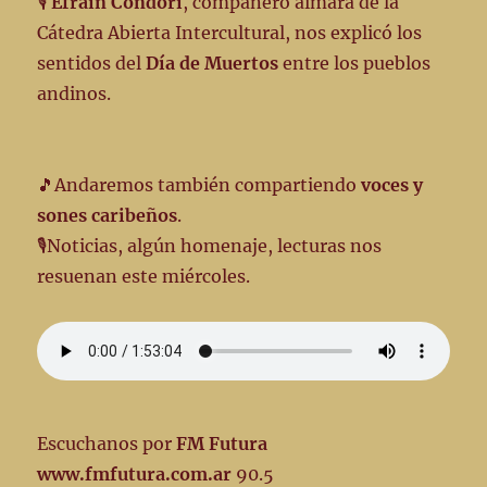
🎙️
Efraín Condori
, compañero aimara de la
Cátedra Abierta Intercultural, nos explicó los
sentidos del
Día de Muertos
entre los pueblos
andinos.
🎵Andaremos también compartiendo
voces y
sones caribeños
.
🎙️Noticias, algún homenaje, lecturas nos
resuenan este miércoles.
Escuchanos por
FM Futura
www.fmfutura.com.ar
90.5