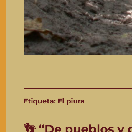
Etiqueta:
El piura
👣 “De pueblos y 