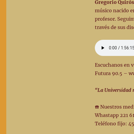
10-
Gregorio Quirós
24-
músico nacido en
Emisión
profesor. Seguim
#
184
través de sus di
Escuchanos en vi
Futura 90.5 – w
“La Universidad n
☎️ Nuestros med
Whastapp 221 6
Teléfono fijo: 