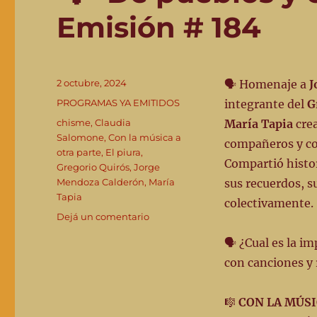
Emisión # 184
Publicado
2 octubre, 2024
🗣️ Homenaje a
J
el
Categorías
PROGRAMAS YA EMITIDOS
integrante del
G
Etiquetas
chisme
,
Claudia
María Tapia
crea
Salomone
,
Con la música a
compañeros y co
otra parte
,
El piura
,
Compartió histor
Gregorio Quirós
,
Jorge
Mendoza Calderón
,
María
sus recuerdos, s
Tapia
colectivamente.
en
Dejá un comentario
👣
🗣 ¿Cual es la i
“De
pueblos
con canciones y 
y
caminantes”
🎼
CON LA MÚSI
-2-