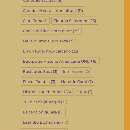
Carlos Benavides
(19)
Catedra Abierta Intercultural
(11)
Clan Parra
(5)
Claudia Salomone
(26)
Con la música a otra parte
(29)
De la pluma a la cuerda
(3)
En un lugar muy cercano
(25)
Equipo de Historia Americana UNLP
(6)
Eustaquio Sosa
(3)
feminismo
(2)
Flor d' Palabra
(3)
Haroldo Conti
(7)
Historias pueblerinas
(28)
Jujuy
(3)
Julio Zabaljáuregui
(32)
La canción quiere
(15)
Leandro Etchegaray
(17)