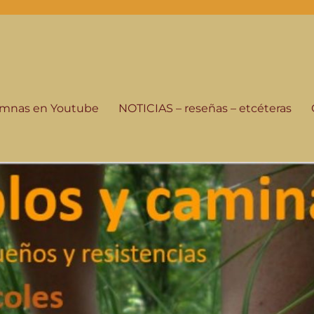
-programa de radio
istorias de su gente, seguimos andando.
lumnas en Youtube
NOTICIAS – reseñas – etcéteras