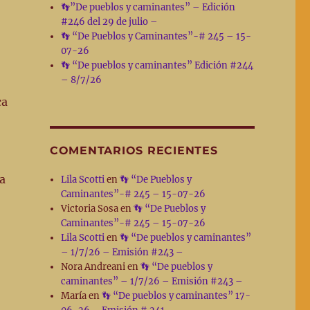
👣”De pueblos y caminantes” – Edición
#246 del 29 de julio –
👣 “De Pueblos y Caminantes”-# 245 – 15-
07-26
👣 “De pueblos y caminantes” Edición #244
– 8/7/26
ca
COMENTARIOS RECIENTES
da
Lila Scotti
en
👣 “De Pueblos y
Caminantes”-# 245 – 15-07-26
Victoria Sosa
en
👣 “De Pueblos y
Caminantes”-# 245 – 15-07-26
Lila Scotti
en
👣 “De pueblos y caminantes”
– 1/7/26 – Emisión #243 –
Nora Andreani
en
👣 “De pueblos y
caminantes” – 1/7/26 – Emisión #243 –
María
en
👣 “De pueblos y caminantes” 17-