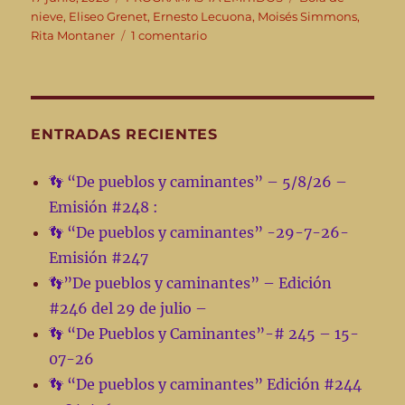
el
nieve
,
Eliseo Grenet
,
Ernesto Lecuona
,
Moisés Simmons
,
en
Rita Montaner
1 comentario
👣
“De
pueblos
y
caminantes”
ENTRADAS RECIENTES
17-
06-
👣 “De pueblos y caminantes” – 5/8/26 –
26
Emisión #248 :
–
Emisión
👣 “De pueblos y caminantes” -29-7-26-
#
Emisión #247
241
👣”De pueblos y caminantes” – Edición
#246 del 29 de julio –
👣 “De Pueblos y Caminantes”-# 245 – 15-
07-26
👣 “De pueblos y caminantes” Edición #244