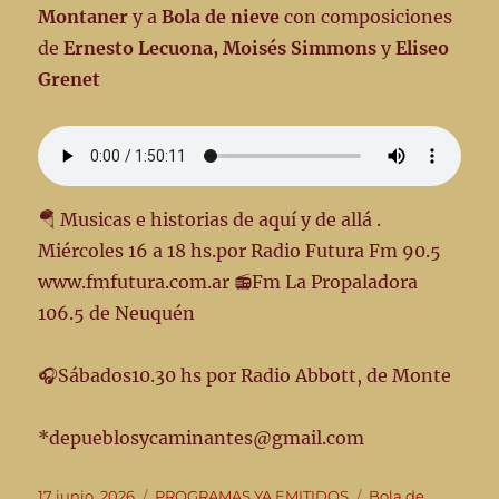
Montaner
y a
Bola de nieve
con composiciones
de
Ernesto Lecuona, Moisés Simmons
y
Eliseo
Grenet
🪂 Musicas e historias de aquí y de allá .
Miércoles 16 a 18 hs.por Radio Futura Fm 90.5
www.fmfutura.com.ar 📻Fm La Propaladora
106.5 de Neuquén
🎧Sábados10.30 hs por Radio Abbott, de Monte
*depueblosycaminantes@gmail.com
Publicado
Categorías
Etiquetas
17 junio, 2026
PROGRAMAS YA EMITIDOS
Bola de