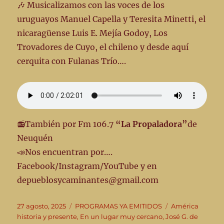
🎶 Musicalizamos con las voces de los
uruguayos Manuel Capella y Teresita Minetti, el
nicaragüense Luis E. Mejía Godoy, Los
Trovadores de Cuyo, el chileno y desde aquí
cerquita con Fulanas Trío….
📻También por Fm 106.7
“La Propaladora”
de
Neuquén
📣Nos encuentran por….
Facebook/Instagram/YouTube y en
depueblosycaminantes@gmail.com
Publicado
Categorías
Etiquetas
27 agosto, 2025
PROGRAMAS YA EMITIDOS
América
el
historia y presente
,
En un lugar muy cercano
,
José G. de