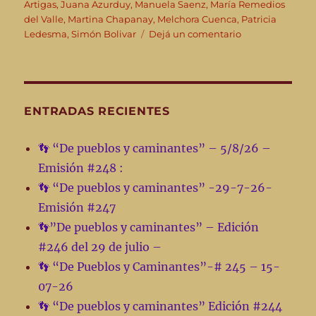
Artigas
,
Juana Azurduy
,
Manuela Saenz
,
María Remedios
del Valle
,
Martina Chapanay
,
Melchora Cuenca
,
Patricia
en
Ledesma
,
Simón Bolivar
Dejá un comentario
👣”De
pueblos
y
caminantes”
–
ENTRADAS RECIENTES
27-
8-
👣 “De pueblos y caminantes” – 5/8/26 –
25
Emisión #248 :
-
Emisión
👣 “De pueblos y caminantes” -29-7-26-
#
Emisión #247
214
👣”De pueblos y caminantes” – Edición
#246 del 29 de julio –
👣 “De Pueblos y Caminantes”-# 245 – 15-
07-26
👣 “De pueblos y caminantes” Edición #244