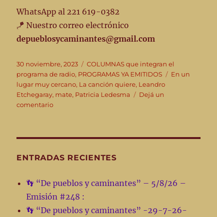
WhatsApp al 221 619-0382
🪁 Nuestro correo electrónico
depueblosycaminantes@gmail.com
Publicado
Categorías
30 noviembre, 2023
COLUMNAS que integran el
el
Etiquetas
programa de radio
,
PROGRAMAS YA EMITIDOS
En un
lugar muy cercano
,
La canción quiere
,
Leandro
Etchegaray
,
mate
,
Patricia Ledesma
Dejá un
en
comentario
👣”De
pueblos
y
caminantes”
Emisión
ENTRADAS RECIENTES
#
155-
👣 “De pueblos y caminantes” – 5/8/26 –
29-
Emisión #248 :
11-
23
👣 “De pueblos y caminantes” -29-7-26-