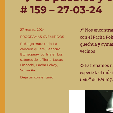
# 159 – 27-03-24
Publicado
27 marzo, 2024
🍂 Nos encontra
el
Categorías
PROGRAMAS YA EMITIDOS
con el Pacha Pok
Etiquetas
El fuego mata todo
,
La
quechua y aymara
canción quiere
,
Leandro
vecinos
Etchegaray
,
Lof Inalef
,
Los
sabores de la Tierra
,
Lucas
Finocchi
,
Pacha Pokoy
,
🥘 Estrenamos 
Suma Paz
especial: el mús
en
Dejá un comentario
todo”
de FM 107.
👣”De
pueblos
y
caminantes”-
Emisión
#