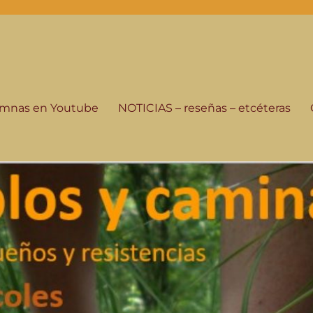
-programa de radio
istorias de su gente, seguimos andando.
lumnas en Youtube
NOTICIAS – reseñas – etcéteras