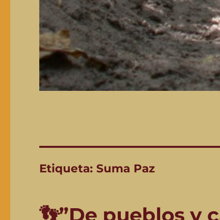
Etiqueta:
Suma Paz
👣”De pueblos y 