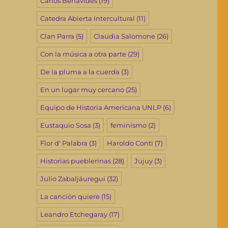
Carlos Benavides
(19)
Catedra Abierta Intercultural
(11)
Clan Parra
(5)
Claudia Salomone
(26)
Con la música a otra parte
(29)
De la pluma a la cuerda
(3)
En un lugar muy cercano
(25)
Equipo de Historia Americana UNLP
(6)
Eustaquio Sosa
(3)
feminismo
(2)
Flor d' Palabra
(3)
Haroldo Conti
(7)
Historias pueblerinas
(28)
Jujuy
(3)
Julio Zabaljáuregui
(32)
La canción quiere
(15)
Leandro Etchegaray
(17)