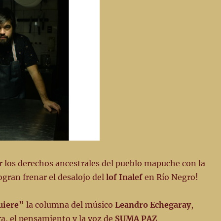
r los derechos ancestrales del pueblo mapuche con la
ogran frenar el desalojo del
lof Inalef
en Río Negro!
uiere”
la columna del músico
Leandro Echegaray
,
ra, el pensamiento y la voz de
SUMA PAZ