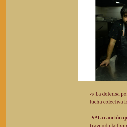
159
–
27-
03-
24
📣 La defensa po
lucha colectiva l
🎶
“La canción q
trayendo la figu