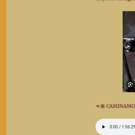
👊🏽 CAMINAMOS 