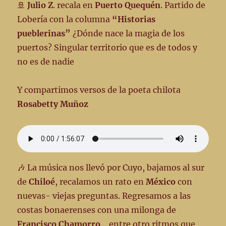
🚢
Julio Z
. recala en
Puerto Quequén
. Partido de
Lobería con la columna
“Historias
pueblerinas”
¿Dónde nace la magia de los
puertos? Singular territorio que es de todos y
no es de nadie
Y compartimos versos de la poeta chilota
Rosabetty Muñoz
🎶 La música nos llevó por Cuyo, bajamos al sur
de
Chiloé
, recalamos un rato en
México
con
nuevas- viejas preguntas. Regresamos a las
costas bonaerenses con una milonga de
Francisco Chamorro
… entre otro ritmos que