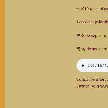
“De
pueblos
✏️🖍️16 de sept
y
caminantes”
–
📝17 de septiem
18-
9-
💐18 de septiemb
24
–
Emisión
🪂 19 de septie
#
182
Todos los miérco
Futura 90.5 ww