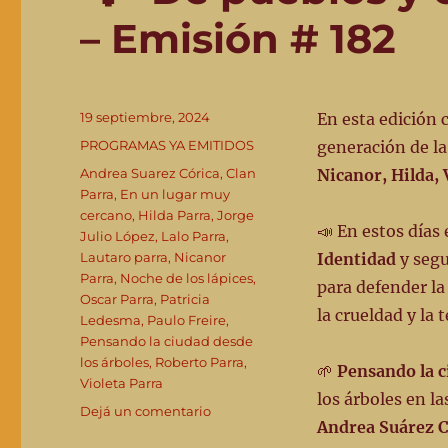
– Emisión # 182
Publicado
19 septiembre, 2024
En esta edición
el
Categorías
PROGRAMAS YA EMITIDOS
generación de la
Etiquetas
Andrea Suarez Córica
,
Clan
Nicanor, Hilda, 
Parra
,
En un lugar muy
cercano
,
Hilda Parra
,
Jorge
📣 En estos días
Julio López
,
Lalo Parra
,
Lautaro parra
,
Nicanor
Identidad
y segu
Parra
,
Noche de los lápices
,
para defender la
Oscar Parra
,
Patricia
la crueldad y la
Ledesma
,
Paulo Freire
,
Pensando la ciudad desde
los árboles
,
Roberto Parra
,
🌱
Pensando la c
Violeta Parra
los árboles en l
en
Dejá un comentario
Andrea Suárez 
👣