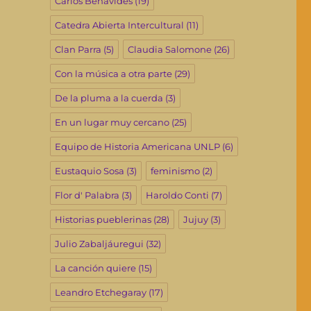
Carlos Benavides
(19)
Catedra Abierta Intercultural
(11)
Clan Parra
(5)
Claudia Salomone
(26)
Con la música a otra parte
(29)
De la pluma a la cuerda
(3)
En un lugar muy cercano
(25)
Equipo de Historia Americana UNLP
(6)
Eustaquio Sosa
(3)
feminismo
(2)
Flor d' Palabra
(3)
Haroldo Conti
(7)
Historias pueblerinas
(28)
Jujuy
(3)
Julio Zabaljáuregui
(32)
La canción quiere
(15)
Leandro Etchegaray
(17)