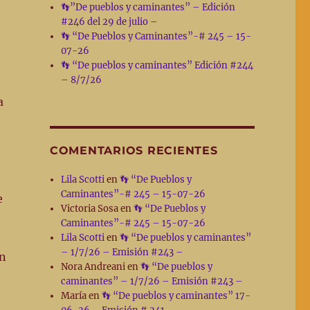
👣”De pueblos y caminantes” – Edición
#246 del 29 de julio –
👣 “De Pueblos y Caminantes”-# 245 – 15-
07-26
👣 “De pueblos y caminantes” Edición #244
– 8/7/26
a
COMENTARIOS RECIENTES
Lila Scotti
en
👣 “De Pueblos y
Caminantes”-# 245 – 15-07-26
e
Victoria Sosa
en
👣 “De Pueblos y
Caminantes”-# 245 – 15-07-26
Lila Scotti
en
👣 “De pueblos y caminantes”
– 1/7/26 – Emisión #243 –
en
Nora Andreani
en
👣 “De pueblos y
caminantes” – 1/7/26 – Emisión #243 –
María
en
👣 “De pueblos y caminantes” 17-