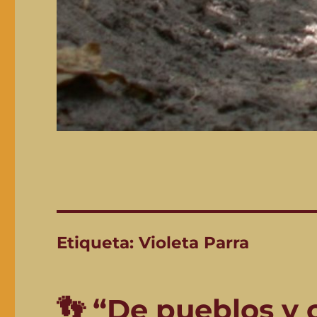
Etiqueta:
Violeta Parra
👣 “De pueblos y 