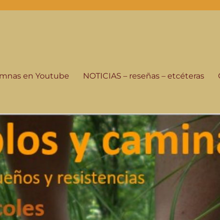
-programa de radio
istorias de su gente, seguimos andando.
lumnas en Youtube
NOTICIAS – reseñas – etcéteras