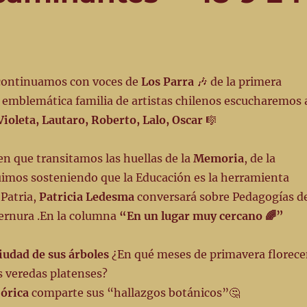
 continuamos con voces de
Los Parra
🎶 de la primera
 emblemática familia de artistas chilenos escucharemos 
Violeta, Lautaro, Roberto, Lalo, Oscar
🎼
 en que transitamos las huellas de la
Memoria
, de la
imos sosteniendo que la Educación es la herramienta
 Patria,
Patricia Ledesma
conversará sobre Pedagogías d
 ternura .En la columna
“En un lugar muy cercano 🌈”
iudad de sus árboles
¿En qué meses de primavera florec
as veredas platenses?
Córica
comparte sus “hallazgos botánicos”🤔