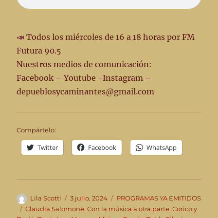
📣 Todos los miércoles de 16 a 18 horas por FM
Futura 90.5
Nuestros medios de comunicación:
Facebook – Youtube -Instagram –
depueblosycaminantes@gmail.com
Compártelo:
Twitter
Facebook
WhatsApp
Autor
Publicado
Categorías
Lila Scotti
3 julio, 2024
PROGRAMAS YA EMITIDOS
el
Etiquetas
Claudia Salomone
,
Con la música a otra parte
,
Corico y