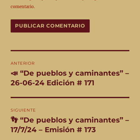
comentario.
Navegación
ANTERIOR
de
📣 “De pueblos y caminantes” –
Entrada
anterior:
26-06-24 Edición # 171
entradas
SIGUIENTE
👣 “De pueblos y caminantes” –
Entrada
siguiente:
17/7/24 – Emisión # 173