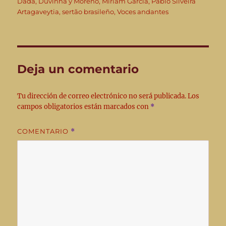
Dadá
,
Duvinha y Moreno
,
Miriam García
,
Pablo Silveira
Artagaveytia
,
sertão brasileño
,
Voces andantes
Deja un comentario
Tu dirección de correo electrónico no será publicada.
Los
campos obligatorios están marcados con
*
COMENTARIO
*