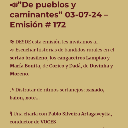
📣”De pueblos y
caminantes” 03-07-24 –
Emisión # 172
👣 DESDE esta emisión les invitamos a…
📣 Escuchar historias de bandidos rurales en el
sertão brasileño
, los
cangaceiros Lampião
y
María Bonita
, de
Corico y Dadá
, de
Duvinha y
Moreno
.
🎶 Disfrutar de ritmos sertanejos:
xaxado,
baion, xote…
🎙️ Una charla con
Pablo Silveira Artagaveytia
,
conductor de
VOCES