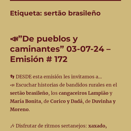
Etiqueta:
sertão brasileño
📣”De pueblos y
caminantes” 03-07-24 –
Emisión # 172
👣 DESDE esta emisión les invitamos a…
📣 Escuchar historias de bandidos rurales en el
sertão brasileño
, los
cangaceiros Lampião
y
María Bonita
, de
Corico y Dadá
, de
Duvinha y
Moreno
.
🎶 Disfrutar de ritmos sertanejos:
xaxado,