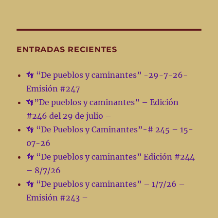
📣”De
pueblos
y
caminantes”
03-
ENTRADAS RECIENTES
07-
24
👣 “De pueblos y caminantes” -29-7-26-
–
Emisión #247
Emisión
#
👣”De pueblos y caminantes” – Edición
172
#246 del 29 de julio –
👣 “De Pueblos y Caminantes”-# 245 – 15-
07-26
👣 “De pueblos y caminantes” Edición #244
– 8/7/26
👣 “De pueblos y caminantes” – 1/7/26 –
Emisión #243 –