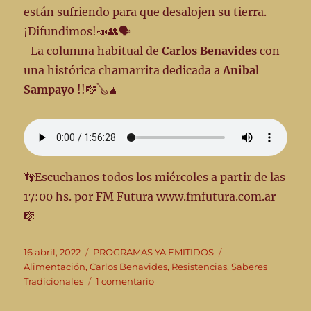
están sufriendo para que desalojen su tierra.
¡Difundimos!📣👥🗣️
-La columna habitual de
Carlos Benavides
con
una histórica chamarrita dedicada a
Anibal
Sampayo
!!🎼🪕🧉
👣Escuchanos todos los miércoles a partir de las
17:00 hs. por FM Futura www.fmfutura.com.ar
🎼
Publicado
Categorías
Etiquetas
16 abril, 2022
PROGRAMAS YA EMITIDOS
el
Alimentación
,
Carlos Benavides
,
Resistencias
,
Saberes
en
Tradicionales
1 comentario
📣
De