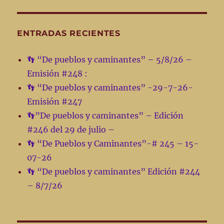
Pueblos
y
Caminantes
ENTRADAS RECIENTES
programa
de
👣 “De pueblos y caminantes” – 5/8/26 –
radio
Emisión #248 :
–
Emisión
👣 “De pueblos y caminantes” -29-7-26-
#83
Emisión #247
🪂
👣”De pueblos y caminantes” – Edición
13-
4-
#246 del 29 de julio –
22
👣 “De Pueblos y Caminantes”-# 245 – 15-
07-26
👣 “De pueblos y caminantes” Edición #244
– 8/7/26