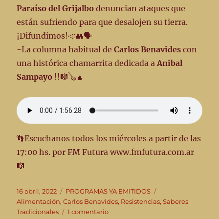
Paraíso del Grijalbo
denuncian ataques que
están sufriendo para que desalojen su tierra.
¡Difundimos!📣👥🗣️
-La columna habitual de
Carlos Benavides
con
una histórica chamarrita dedicada a
Anibal
Sampayo
!!🎼🪕🧉
👣Escuchanos todos los miércoles a partir de las
17:00 hs. por FM Futura www.fmfutura.com.ar
🎼
Publicado
Categorías
Etiquetas
16 abril, 2022
PROGRAMAS YA EMITIDOS
el
Alimentación
,
Carlos Benavides
,
Resistencias
,
Saberes
en
Tradicionales
1 comentario