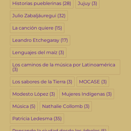
Historias pueblerinas
(28)
Jujuy
(3)
Julio Zabaljáuregui
(32)
La canción quiere
(15)
Leandro Etchegaray
(17)
Lenguajes del maíz
(3)
Los caminos de la música por Latinoamérica
(3)
Los sabores de la Tierra
(3)
MOCASE
(3)
Modesto López
(3)
Mujeres Indígenas
(3)
Música
(5)
Nathalie Collomb
(3)
Patricia Ledesma
(35)
Pensando la ciudad desde los árboles
(5)