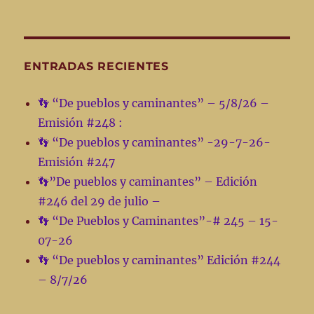
📣
De
Pueblos
y
Caminantes
ENTRADAS RECIENTES
programa
de
👣 “De pueblos y caminantes” – 5/8/26 –
radio
Emisión #248 :
–
Emisión
👣 “De pueblos y caminantes” -29-7-26-
#83
Emisión #247
🪂
👣”De pueblos y caminantes” – Edición
13-
4-
#246 del 29 de julio –
22
👣 “De Pueblos y Caminantes”-# 245 – 15-
07-26
👣 “De pueblos y caminantes” Edición #244
– 8/7/26